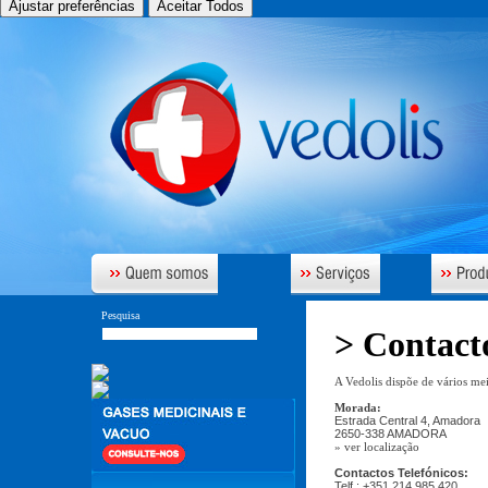
Ajustar preferências
Aceitar Todos
Pesquisa
> Contact
A Vedolis dispõe de vários mei
Morada:
Estrada Central 4, Amadora
2650-338 AMADORA
» ver localização
Contactos Telefónicos:
Telf.: +351 214 985 420