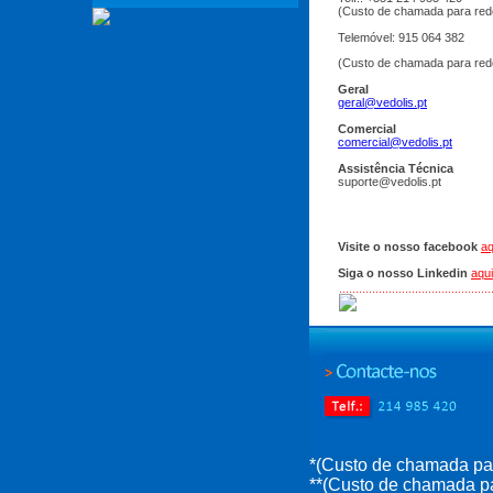
(Custo de chamada para rede
Telemóvel: 915 064 382
(Custo de chamada para red
Geral
geral@vedolis.pt
Comercial
comercial@vedolis.pt
Assistência Técnica
suporte@vedolis.pt
Visite o nosso facebook
aq
Siga o nosso Linkedin
aqui
*(Custo de chamada par
**(Custo de chamada pa