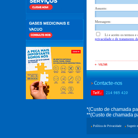
Assunto:
Mensagem:
Li e aceito os termos e c
privacidade e de tratamento d
*(Custo de chamada par
**(Custo de chamada pa
Política de Privacidade
Sugerir e