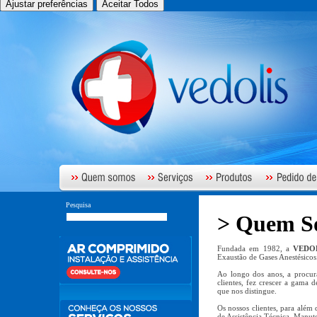
Ajustar preferências
Aceitar Todos
Pesquisa
> Quem S
Fundada em 1982, a
VEDO
Exaustão de Gases Anestésicos
Ao longo dos anos, a procura
clientes, fez crescer a gama 
que nos distingue.
Os nossos clientes, para além
de Assistência Técnica, Manut